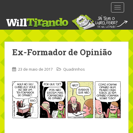
S
TOGGLE
k
i
p
t
o
m
Ex-Formador de Opinião
a
i
n
23 de maio de 2017
Quadrinhos
c
o
n
t
e
n
t