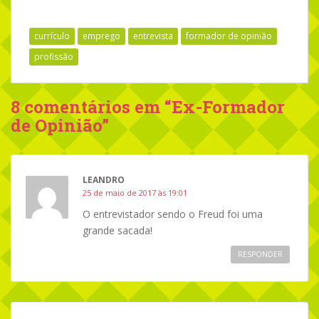
currículo
emprego
entrevista
formador de opinião
profissão
8 comentários em “
Ex-Formador
de Opinião
”
LEANDRO
25 de maio de 2017 às 19:01
O entrevistador sendo o Freud foi uma
grande sacada!
RESPONDER