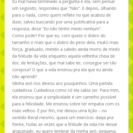
Eu mal havia terminado a pergunta e ela, sem pensar
um segundo, respondeu que “Não”. E depois, olhando
para o nada, como quem reflete no que acabou de
dizer, talvez buscando por uma justificativa para a
resposta, disse “Eu não tenho medo nenhum”.
Como pode? Por que eu, com quase o dobro do
tamanho e mais que o dobro do peso dela, muito mais
força, graduado, metido a sabido ainda morro de medo
da finitude da vida enquanto aquela velhinha cheia de
dor, de limitações, que mal sabe ler, consegue ser tão
corajosa? O que a vida ensinou pra ela que eu ainda
não aprendi?
Minha avó nos deixou aos pouquinhos. Uma partida
cuidadosa. Cuidadosa como só ela sabia ser. Para mim,
ela ensinou que a simplicidade é um caminho possível
para a felicidade. Me ensinou sobre ter empatia com os
mais velhos. E por fim, me deixou uma lição – no
sentido literal mesmo, quase um exercício: daqui pra
frente, todas as vezes que a finitude da vida me deixar
angustiado, eu quero lembrar da minha avó, pequena,