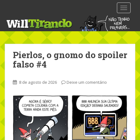
S
TOGGLE
k
i
p
t
o
m
Pierlos, o gnomo do spoiler
a
i
falso #4
n
c
o
8 de agosto de 2026
Deixe um comentário
n
t
e
n
t