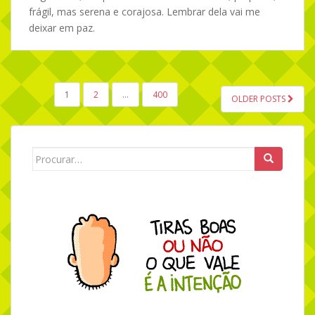
frágil, mas serena e corajosa. Lembrar dela vai me
deixar em paz.
1
2
…
400
OLDER POSTS
NAVEGAÇÃO POR POSTS
Search for: