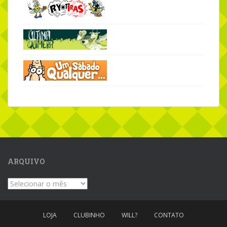
ARQUIVO
Arquivo
LOJA
CLUBINHO
WILL?
CONTATO