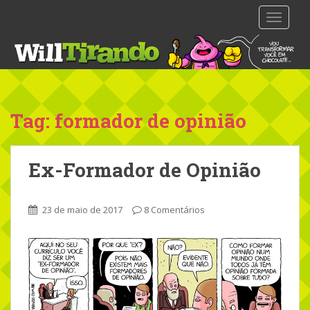
S
TOGGLE
k
i
p
t
o
m
Tag: formador de opinião
a
i
n
Ex-Formador de Opinião
c
o
n
23 de maio de 2017
8 Comentários
t
e
n
t