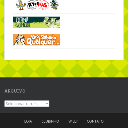
ARQUIVO
Arquivo
LOJA
CLUBINHO
WILL?
CONTATO