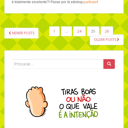
é totalmente excelente?! Passe por lá e&nbsp;
participe
!
1
…
24
25
26
NEWER POSTS
NAVEGAÇÃO POR POSTS
OLDER POSTS
Search for: