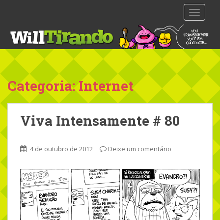
S
TOGGLE
k
i
p
t
o
m
Categoria: Internet
a
i
n
Viva Intensamente # 80
c
o
n
4 de outubro de 2012
Deixe um comentário
t
e
n
t