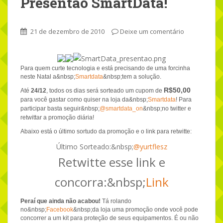
Presentão SmartData!
21 de dezembro de 2010
Deixe um comentário
Para quem curte tecnologia e está precisando de uma forcinha
neste Natal a&nbsp;
Smartdata
&nbsp;tem a solução.
R$50,00
Até
24/12
, todos os dias será sorteado um cupom de
para você gastar como quiser na loja da&nbsp;
Smartdata
! Para
participar basta seguir&nbsp;
@smartdata_on
&nbsp;no twitter e
retwittar a promoção diária!
Abaixo está o último sortudo da promoção e o link para retwitte:
Último Sorteado:&nbsp;
@yurtflesz
Retwitte esse link e
concorra:&nbsp;
Link
Peraí que ainda não acabou!
Tá rolando
no&nbsp;
Facebook
&nbsp;da loja uma promoção onde você pode
concorrer a um kit para proteção de seus equipamentos. É ou não