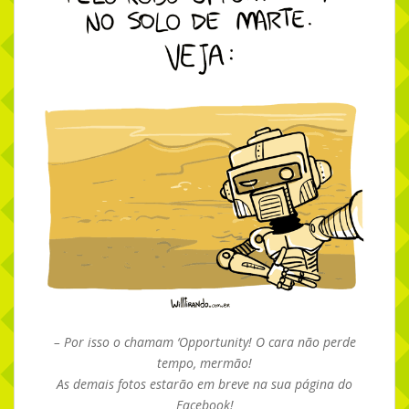
– Por isso o chamam ‘Opportunity! O cara não perde
tempo, mermão!
As demais fotos estarão em breve na sua página do
Facebook!