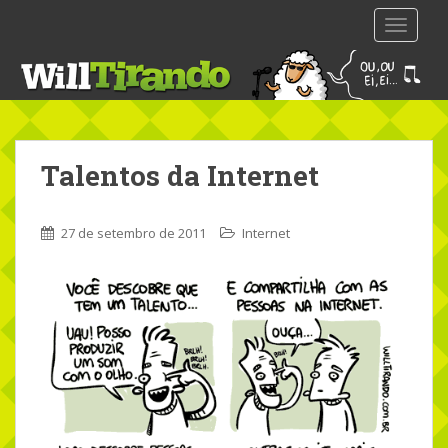
S
TOGGLE
k
i
p
t
o
m
Talentos da Internet
a
i
n
27 de setembro de 2011
Internet
c
o
n
t
e
n
t