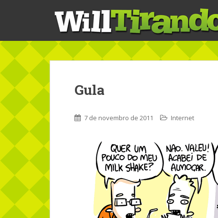
S
k
i
p
t
o
m
a
Gula
i
n
c
7 de novembro de 2011
Internet
o
n
t
e
n
t