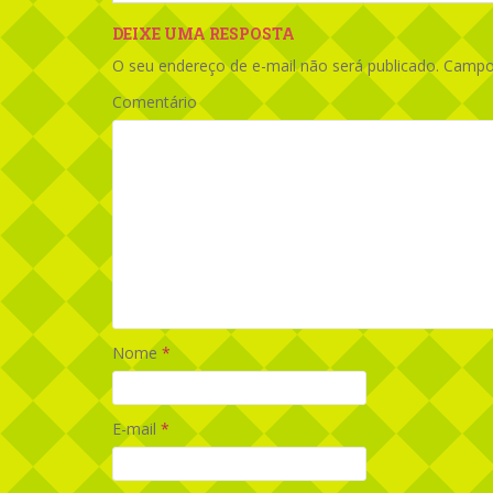
DEIXE UMA RESPOSTA
O seu endereço de e-mail não será publicado.
Campos
Comentário
Nome
*
E-mail
*