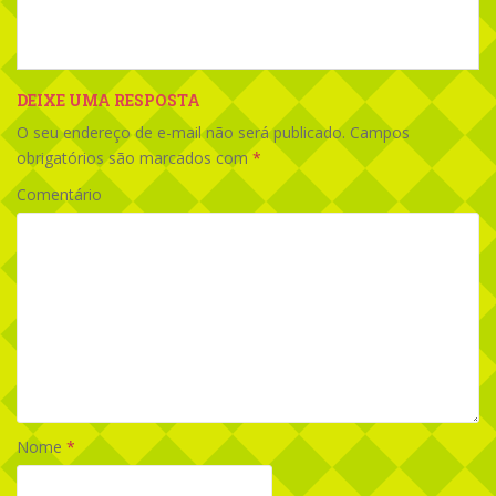
DEIXE UMA RESPOSTA
O seu endereço de e-mail não será publicado.
Campos
obrigatórios são marcados com
*
Comentário
Nome
*