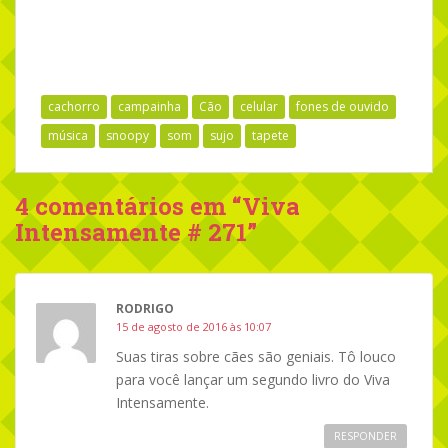
cachorro
campainha
Cão
celular
fones de ouvido
música
snoopy
som
sujo
tapete
4 comentários em “
Viva
Intensamente # 271
”
RODRIGO
15 de agosto de 2016 às 10:07
Suas tiras sobre cães são geniais. Tô louco
para você lançar um segundo livro do Viva
Intensamente.
RESPONDER