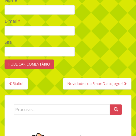
Nome
*
E-mail
*
Site
Rialto!
Novidades da SmartData: Jogos!
Navegação de Post
Search for: