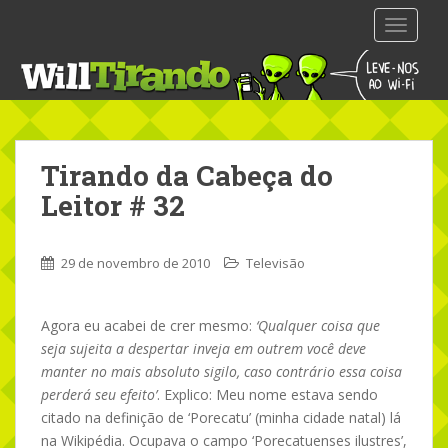
S
TOGGLE
k
i
p
t
o
m
Tirando da Cabeça do
a
i
Leitor # 32
n
c
o
29 de novembro de 2010
Televisão
n
t
Agora eu acabei de crer mesmo:
‘Qualquer coisa que
e
seja sujeita a despertar inveja em outrem você deve
n
manter no mais absoluto sigilo, caso contrário essa coisa
t
perderá seu efeito’
. Explico: Meu nome estava sendo
citado na definição de ‘Porecatu’ (minha cidade natal) lá
na Wikipédia. Ocupava o campo ‘Porecatuenses ilustres’,