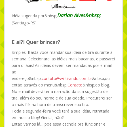
Darlan Alves&nbsp;
Idéia sugerida por&nbsp;
(Santiago-RS)
E aí?! Quer brincar?
Simples. Basta você mandar sua idéia de tira durante a
semana. Selecionarei as idéias mais bacanas, e passarei
para o lápis! As idéias devem ser mandadas por e-mail
ao
endereço&nbsp;
contato@willtirando.com.br
&nbsp;ou
então através do menu&nbsp;
Contato
&nbsp;do blog.
No e-mail deverá ter a narração da sua sugestão de
tira, além do seu nome e de sua cidade. Procurarei ser
o mais fiél na hora de transcrever sua tira.
Toda a segunda-feira você terá a sua idéia, retratada
em nosso blog! Genial, não?!
Então vamos lá… põe essa cachola pra funcionar e