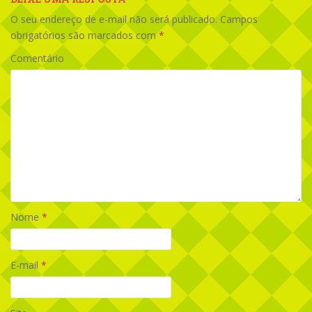
O seu endereço de e-mail não será publicado.
Campos
obrigatórios são marcados com
*
Comentário
Nome
*
E-mail
*