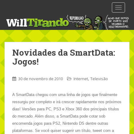
S
TOGGLE
k
i
p
t
o
m
Novidades da SmartData:
a
i
Jogos!
n
c
,
o
30 de novembro de 2010
Internet
Televisão
n
t
A SmartData chegou com uma linha de jogos que finalmente
e
ressurgiu por completo e irá crescer rapidamente nos próximos
n
dias! Versões para PC, PS3 e Xbox 360 dos principais títulos
t
do mercado. Além disso, a SmartData pode cotar sob
encomenda jogos para PS2, Nintendo DS dentre outras
plataformas. Se você quiser sugerir um título, tweet com a