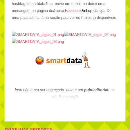
hashtag #smartdata4fun, envie um e-mail ou deixe uma
menasgem na página do
&nbsp;
Facebook
&nbsp;da loja
! Dê
uma passadinha lá na seção para ver os títulos já disponíveis.
Isso não é pra ser engraçado. Isso é um
publieditorial
!
Ah
vá! É mesmo?!
DEIXE UMA RESPOSTA