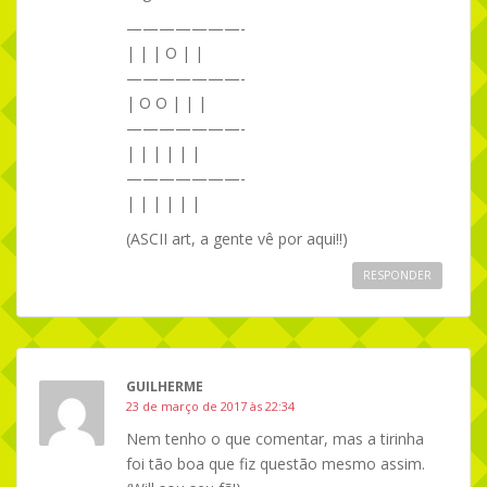
———————-
| | | O | |
———————-
| O O | | |
———————-
| | | | | |
———————-
| | | | | |
(ASCII art, a gente vê por aqui!!)
RESPONDER
GUILHERME
23 de março de 2017 às 22:34
Nem tenho o que comentar, mas a tirinha
foi tão boa que fiz questão mesmo assim.