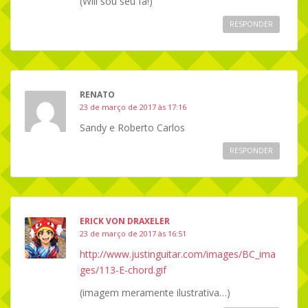
(Will sou seu fã!)
RESPONDER
RENATO
23 de março de 2017 às 17:16
Sandy e Roberto Carlos
RESPONDER
ERICK VON DRAXELER
23 de março de 2017 às 16:51
http://www.justinguitar.com/images/BC_ima
ges/113-E-chord.gif
(imagem meramente ilustrativa…)