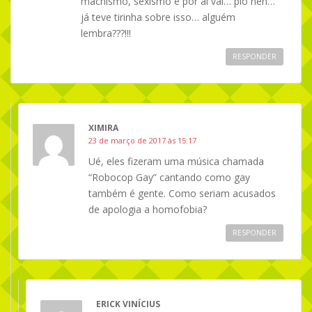
machismo, sexismo e por ai vai… pio neh…
já teve tirinha sobre isso… alguém
lembra???!!!
RESPONDER
XIMIRA
23 de março de 2017 às 15:17
Ué, eles fizeram uma música chamada
“Robocop Gay” cantando como gay
também é gente. Como seriam acusados
de apologia a homofobia?
RESPONDER
ERICK VINÍCIUS