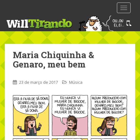
S
TOGGLE
k
i
p
t
o
m
Maria Chiquinha &
a
i
Genaro, meu bem
n
c
o
23 de março de 2017
Música
n
t
e
n
t