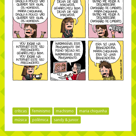
críticas
feminismo
machismo
maria chiquinha
música
polêmica
sandy & junior