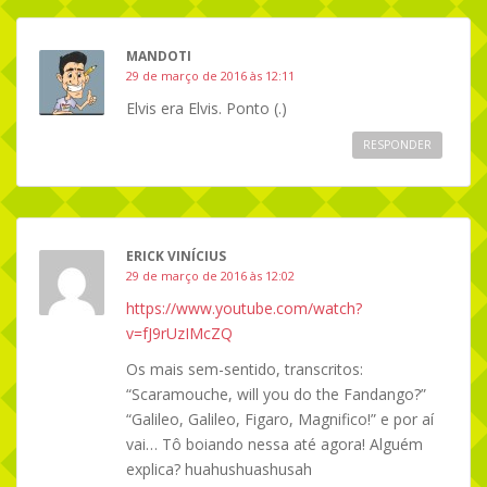
MANDOTI
29 de março de 2016 às 12:11
Elvis era Elvis. Ponto (.)
RESPONDER
ERICK VINÍCIUS
29 de março de 2016 às 12:02
https://www.youtube.com/watch?
v=fJ9rUzIMcZQ
Os mais sem-sentido, transcritos:
“Scaramouche, will you do the Fandango?”
“Galileo, Galileo, Figaro, Magnifico!” e por aí
vai… Tô boiando nessa até agora! Alguém
explica? huahushuashusah