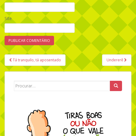
Site
Tá tranquilo, tá aposentado
Undererê
Navegação de Post
Search for: