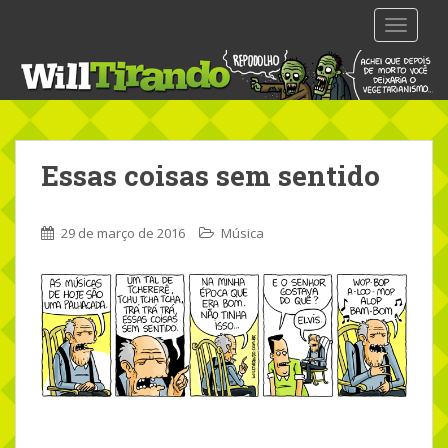
S
TOGGLE
k
i
p
t
o
m
Essas coisas sem sentido
a
i
n
29 de março de 2016
Música
c
o
n
t
e
n
t