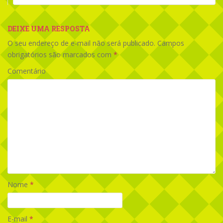
DEIXE UMA RESPOSTA
O seu endereço de e-mail não será publicado.
Campos
obrigatórios são marcados com
*
Comentário
Nome
*
E-mail
*