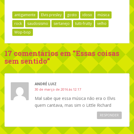
antigamente
Elvis presley
gosto
idoso
música
rock
saudosismo
sertanejo
tutti-frutty
velho
Wop-bop
17 comentários em “
Essas coisas
sem sentido
”
ANDRÉ LUIZ
30 de março de 2016 às 12:17
Mal sabe que essa música não era o Elvis
quem cantava, mas sim o Little Richard
RESPONDER