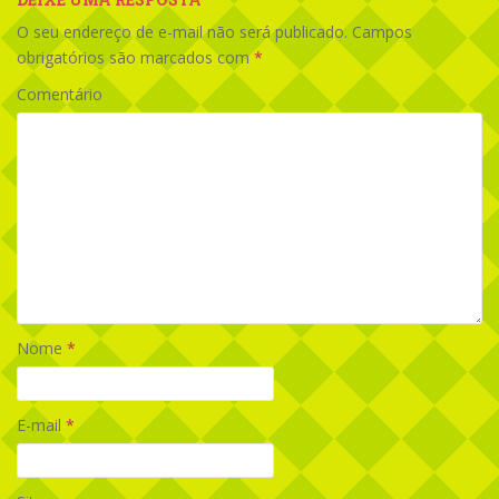
O seu endereço de e-mail não será publicado.
Campos
obrigatórios são marcados com
*
Comentário
Nome
*
E-mail
*