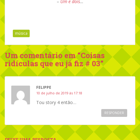
–
Um e dois
…
música
Um comentário em “
Coisas
ridículas que eu já fiz # 03
”
FELIPPE
10 de julho de 2019 às 17:18
Tou story 4 então…
RESPONDER
DEIXE UMA RESPOSTA