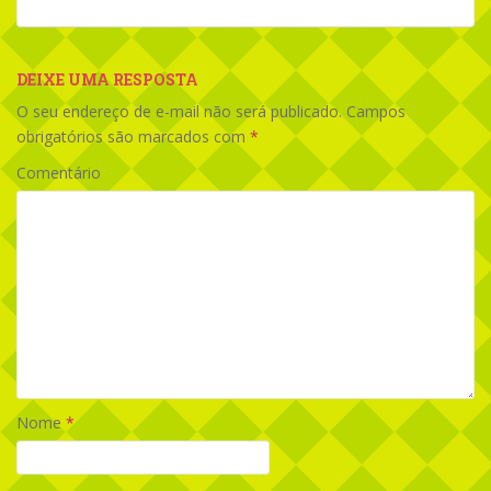
DEIXE UMA RESPOSTA
O seu endereço de e-mail não será publicado.
Campos
obrigatórios são marcados com
*
Comentário
Nome
*