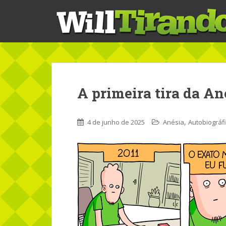
S
k
i
p
t
o
m
a
A primeira tira da An
i
n
c
,
4 de junho de 2025
Anésia
Autobiográf
o
n
t
e
n
t