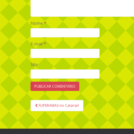
Nome
*
E-mail
*
Site
FLIPERAMAS no Catarse!
Navegação de Post