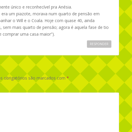
ente único e reconhecível pra Anésia.
 era um piazote, morava num quarto de pensão em
ar o Will e o Coala. Hoje com quase 40, ainda
, sem mais quarto de pensão; agora é aquela fase de tio
e comprar uma casa maior”).
RESPONDER
 obrigatórios são marcados com
*