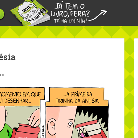
ésia
ico