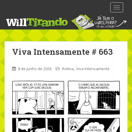
S
TOGGLE
k
i
p
t
o
m
Viva Intensamente # 663
a
i
n
,
8 de junho de 2026
Rotina
Viva Intensamente
c
o
n
t
e
n
t