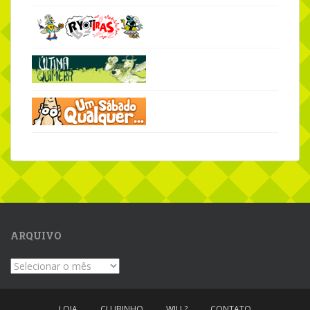
ARQUIVO
Arquivo
LOJA
CLUBINHO
WILL?
CONTATO