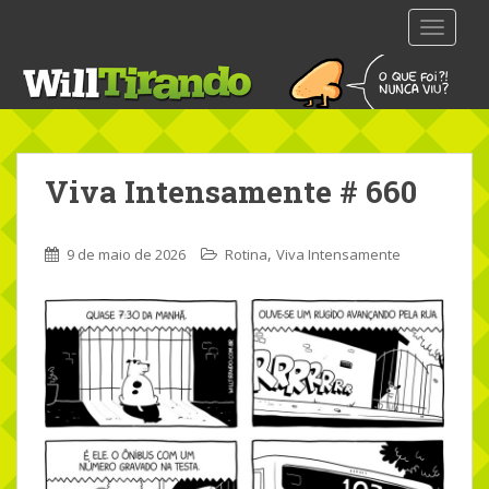
S
TOGGLE
k
i
p
t
o
m
Viva Intensamente # 660
a
i
n
,
9 de maio de 2026
Rotina
Viva Intensamente
c
o
n
t
e
n
t