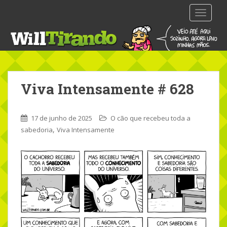
S
TOGGLE
k
i
p
t
o
m
Viva Intensamente # 628
a
i
n
17 de junho de 2025
O cão que recebeu toda a
c
,
sabedoria
Viva Intensamente
o
n
t
e
n
t