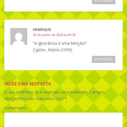
RESPONDER
HENRIQUE
18 de junho de 2025 às 09:39
“A ignorância é uma bênção!”
Cypher, Matrix (1999)
RESPONDER
DEIXE UMA RESPOSTA
O seu endereço de e-mail não será publicado.
Campos
obrigatórios são marcados com
*
Comentário