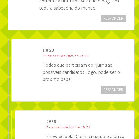
correta da tira. Uma vez que o dog tem
toda a sabedoria do mundo.
RESPONDER
HUGO
29 de abril de 2025 às 19:33
Todos que participam do “juri” são
possíveis candidatos, logo, pode ser o
próximo papa.
RESPONDER
CARS
2 de maio de 2025 às 08:27
Show de bola! Conhecimento é a única