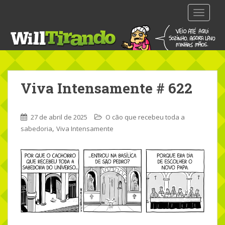
S
TOGGLE
k
i
p
t
o
m
Viva Intensamente # 622
a
i
n
27 de abril de 2025
O cão que recebeu toda a
c
,
sabedoria
Viva Intensamente
o
n
t
e
n
t