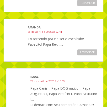
RESPONDER
AMANDA
28 de abril de 2025 às 02:41
To torcendo pra ele ser o escolhido!
Papacão! Papa Rex I….
RESPONDER
ISAAC
28 de abril de 2025 às 15:59
Papa Canis I, Papa DOGmático I, Papa
AUgustus I, Papa Viratício I, Papa Misturino
I…
Ri demais com seu comentário Amanda!!!