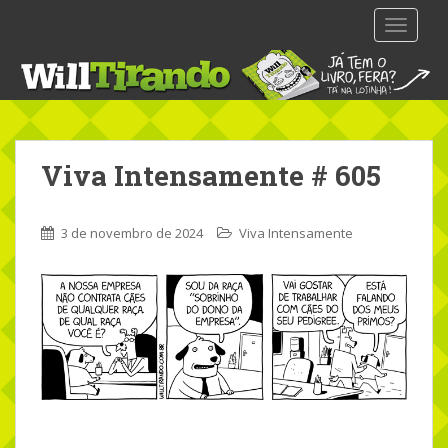
S
TOGGLE
k
i
p
t
o
m
Viva Intensamente # 605
a
i
n
3 de novembro de 2024
Viva Intensamente
c
o
n
t
e
n
t