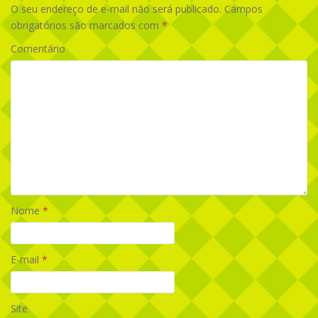
O seu endereço de e-mail não será publicado.
Campos
obrigatórios são marcados com
*
Comentário
Nome
*
E-mail
*
Site