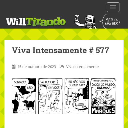
S
TOGGLE
k
i
p
t
o
m
Viva Intensamente # 577
a
i
n
15 de outubro de 2023
Viva Intensamente
c
o
n
t
e
n
t