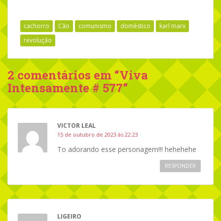
cachorro
Cão
comunismo
doméstico
karl marx
revolução
2 comentários em “
Viva
Intensamente # 577
”
VICTOR LEAL
15 de outubro de 2023 às 22:23
To adorando esse personagem!!! hehehehe
RESPONDER
LIGEIRO