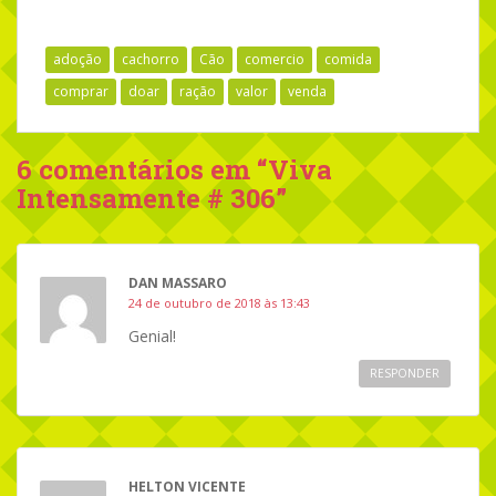
adoção
cachorro
Cão
comercio
comida
comprar
doar
ração
valor
venda
6 comentários em “
Viva
Intensamente # 306
”
DAN MASSARO
24 de outubro de 2018 às 13:43
Genial!
RESPONDER
HELTON VICENTE