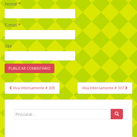
Nome
*
E-mail
*
Site
Viva Intensamente # 305
Viva Intensamente # 307
Navegação de Post
Search for: