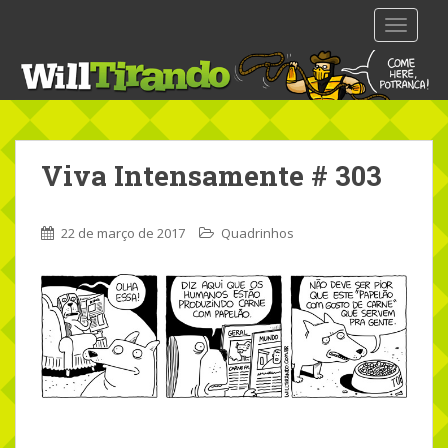
S
TOGGLE
k
i
p
t
o
m
Viva Intensamente # 303
a
i
n
22 de março de 2017
Quadrinhos
c
o
n
t
e
n
t