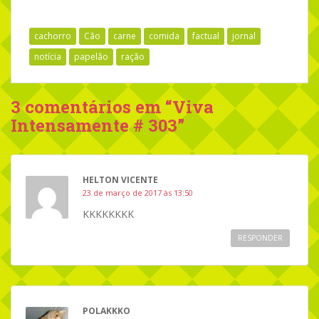
cachorro
Cão
carne
comida
factual
jornal
notícia
papelão
ração
3 comentários em “
Viva
Intensamente # 303
”
HELTON VICENTE
23 de março de 2017 às 13:50
KKKKKKKK
RESPONDER
POLAKKKO