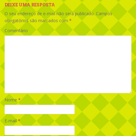
DEIXE UMA RESPOSTA
O seu endereço de e-mail não será publicado.
Campos
obrigatórios são marcados com
*
Comentário
Nome
*
E-mail
*