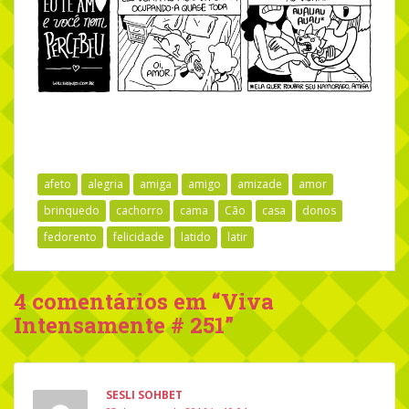
afeto
alegria
amiga
amigo
amizade
amor
brinquedo
cachorro
cama
Cão
casa
donos
fedorento
felicidade
latido
latir
4 comentários em “
Viva
Intensamente # 251
”
SESLI SOHBET