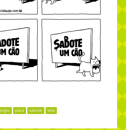
imigos
placa
sabotar
tinta