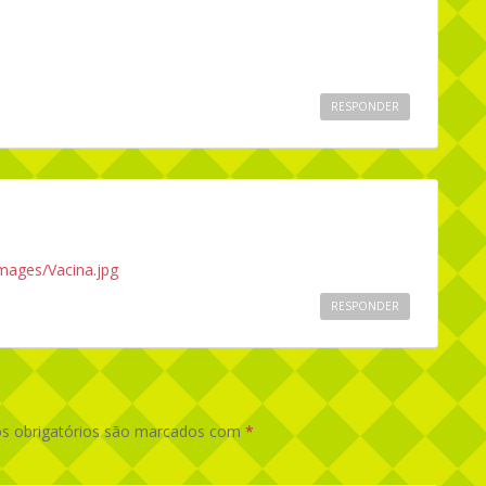
RESPONDER
/images/Vacina.jpg
RESPONDER
 obrigatórios são marcados com
*