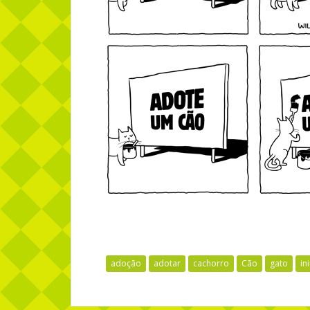
adoção
adotar
cachorro
Cão
gato
in