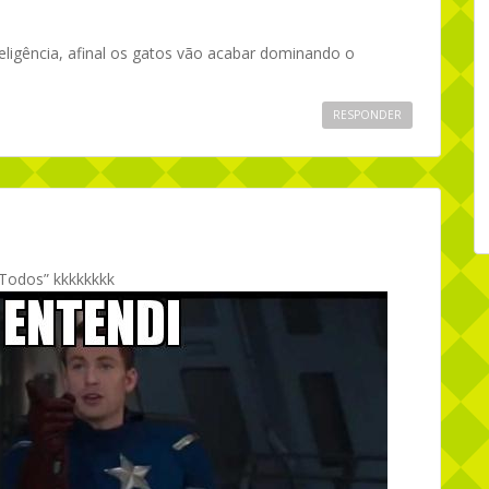
!
ligência, afinal os gatos vão acabar dominando o
RESPONDER
 Todos” kkkkkkkk