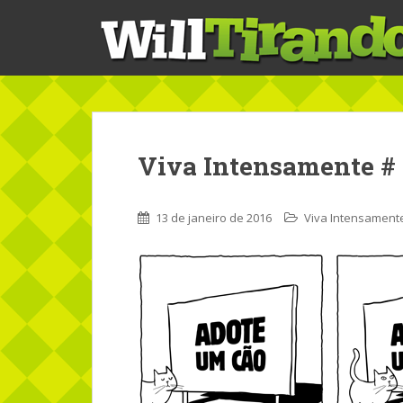
S
k
i
p
t
o
m
a
Viva Intensamente #
i
n
c
13 de janeiro de 2016
Viva Intensament
o
n
t
e
n
t