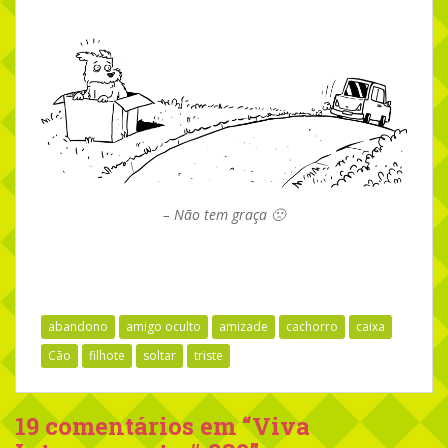
– Não tem graça 🙁
abandono
amigo oculto
amizade
cachorro
caixa
Cão
filhote
soltar
triste
19 comentários em “
Viva