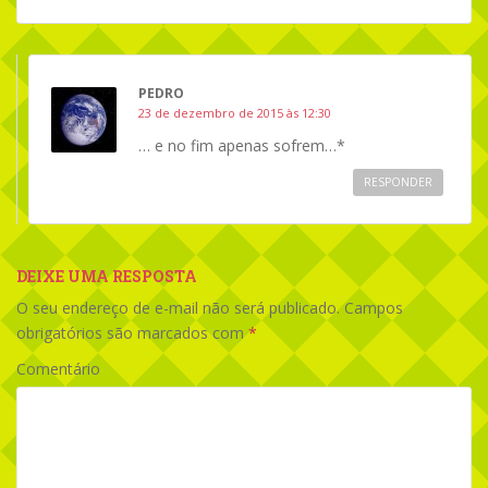
PEDRO
23 de dezembro de 2015 às 12:30
… e no fim apenas sofrem…*
RESPONDER
DEIXE UMA RESPOSTA
O seu endereço de e-mail não será publicado.
Campos
obrigatórios são marcados com
*
Comentário