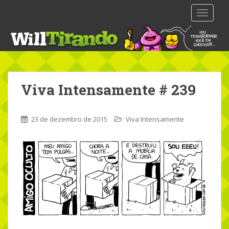
S
TOGGLE
k
i
p
t
o
m
Viva Intensamente # 239
a
i
n
23 de dezembro de 2015
Viva Intensamente
c
o
n
t
e
n
t