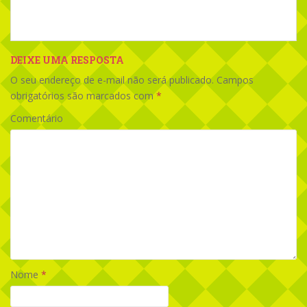
DEIXE UMA RESPOSTA
O seu endereço de e-mail não será publicado.
Campos
obrigatórios são marcados com
*
Comentário
Nome
*