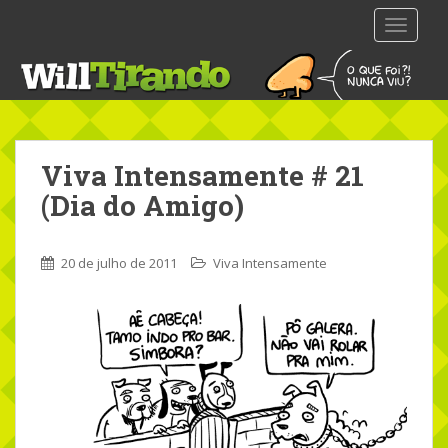
S
TOGGLE
k
i
p
t
o
m
Viva Intensamente # 21
a
i
(Dia do Amigo)
n
c
o
20 de julho de 2011
Viva Intensamente
n
t
e
n
t