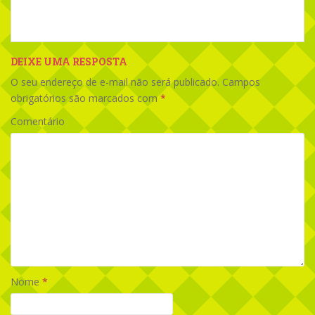
DEIXE UMA RESPOSTA
O seu endereço de e-mail não será publicado.
Campos
obrigatórios são marcados com
*
Comentário
Nome
*