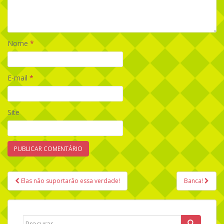
Nome
*
E-mail
*
Site
Elas não suportarão essa verdade!
Banca!
Navegação de Post
Search for: