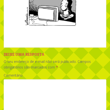
DEIXE UMA RESPOSTA
O seu endereço de e-mail não será publicado.
Campos
obrigatórios são marcados com
*
Comentário