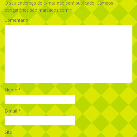
O seu endereço de e-mail não será publicado.
Campos
obrigatórios são marcados com
*
Comentário
Nome
*
E-mail
*
Site