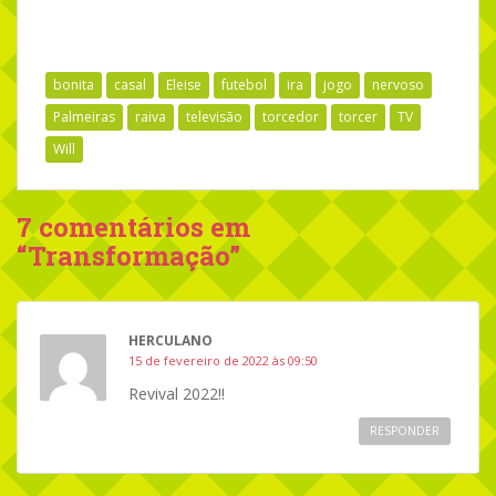
bonita
casal
Eleise
futebol
ira
jogo
nervoso
Palmeiras
raiva
televisão
torcedor
torcer
TV
Will
7 comentários em
“
Transformação
”
HERCULANO
15 de fevereiro de 2022 às 09:50
Revival 2022!!
RESPONDER