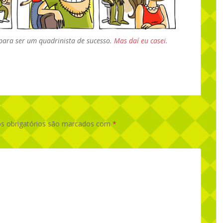
 para ser um quadrinista de sucesso.
Mas daí eu casei
.
 obrigatórios são marcados com
*