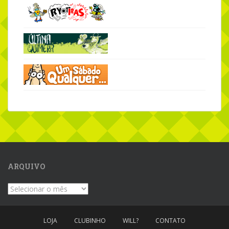
ARQUIVO
Arquivo
LOJA
CLUBINHO
WILL?
CONTATO