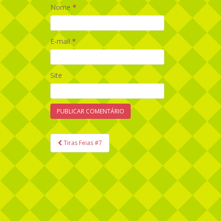
Nome
*
E-mail
*
Site
Tiras Feias #7
Navegação de Post