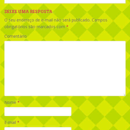
DEIXE UMA RESPOSTA
O seu endereço de e-mail não será publicado.
Campos
obrigatórios são marcados com
*
Comentário
Nome
*
E-mail
*