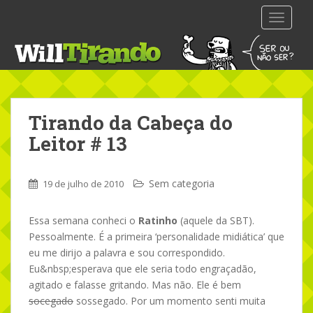
S
TOGGLE
k
i
p
t
o
m
Tirando da Cabeça do
a
i
Leitor # 13
n
c
Sem categoria
o
19 de julho de 2010
n
t
Essa semana conheci o
Ratinho
(aquele da SBT).
e
Pessoalmente. É a primeira ‘personalidade midiática’ que
n
eu me dirijo a palavra e sou correspondido.
t
Eu&nbsp;esperava que ele seria todo engraçadão,
agitado e falasse gritando. Mas não. Ele é bem
socegado
sossegado. Por um momento senti muita