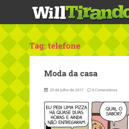
S
k
i
p
t
o
m
Tag: telefone
a
i
n
c
Moda da casa
o
n
t
20 de julho de 2017
6 Comentários
e
n
t