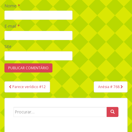
Nome
*
E-mail
*
Site
Parece verídico #12
Anésia # 768
Navegação de Post
Search for: