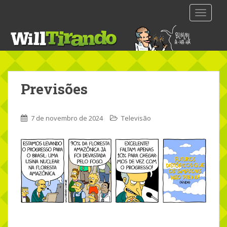
S
TOGGLE
k
i
p
t
o
m
Previsões
a
i
n
7 de novembro de 2024
Televisão
c
o
n
t
e
n
t