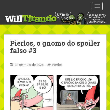
S
TOGGLE
k
i
p
t
o
m
Pierlos, o gnomo do spoiler
a
i
falso #3
n
c
o
31 de maio de 2026
Pierlos
n
t
e
n
t