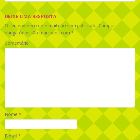
DEIXE UMA RESPOSTA
O seu endereço de e-mail não será publicado.
Campos
obrigatórios são marcados com
*
Comentário
Nome
*
E-mail
*