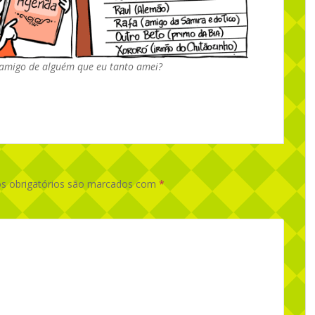
 amigo de alguém que eu tanto amei?
 obrigatórios são marcados com
*