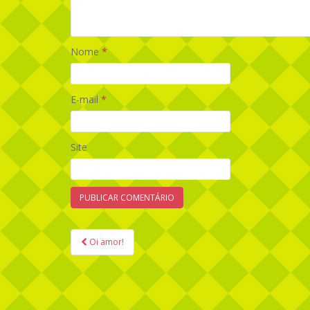
Nome
*
E-mail
*
Site
Oi amor!
Navegação de Post