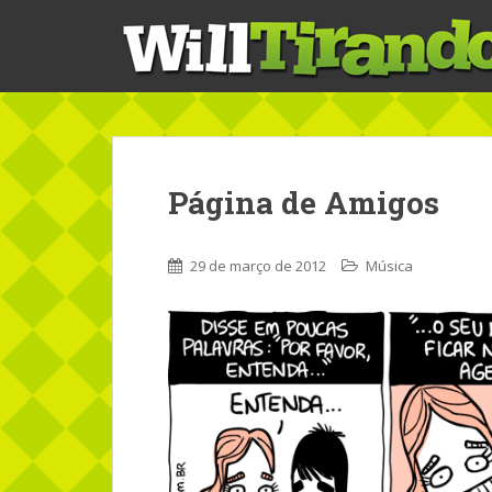
S
k
i
p
t
o
m
a
Página de Amigos
i
n
c
29 de março de 2012
Música
o
n
t
e
n
t