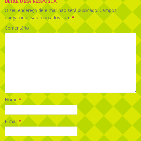
DEIXE UMA RESPOSTA
O seu endereço de e-mail não será publicado.
Campos
obrigatórios são marcados com
*
Comentário
Nome
*
E-mail
*