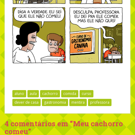
aluno
aula
cachorro
comida
curso
dever de casa
gastronomia
mentira
professora
4 comentários em “
Meu cachorro
comeu
”