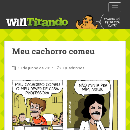
S
TOGGLE
k
i
p
t
o
m
Meu cachorro comeu
a
i
n
13 de junho de 2017
Quadrinhos
c
o
n
t
e
n
t