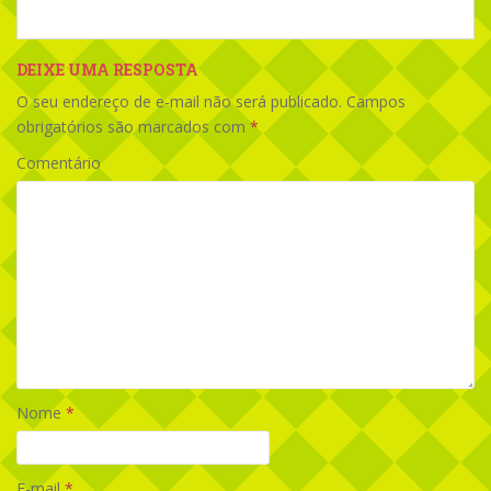
DEIXE UMA RESPOSTA
O seu endereço de e-mail não será publicado.
Campos
obrigatórios são marcados com
*
Comentário
Nome
*
E-mail
*