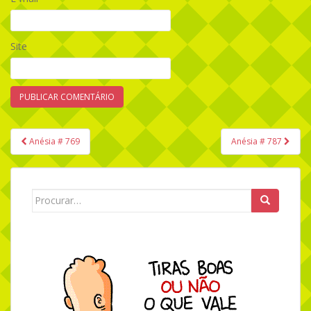
Site
Anésia # 769
Anésia # 787
Navegação de Post
Search for: