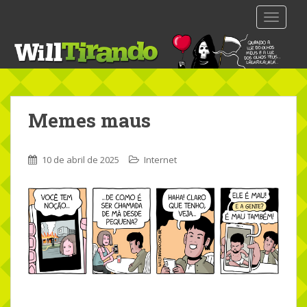
S
TOGGLE
k
i
p
t
o
m
Memes maus
a
i
n
10 de abril de 2025
Internet
c
o
n
t
e
n
t