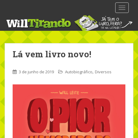
S
TOGGLE
k
i
p
t
o
m
Lá vem livro novo!
a
i
n
,
3 de junho de 2019
Autobiográfico
Diversos
c
o
n
t
e
n
t