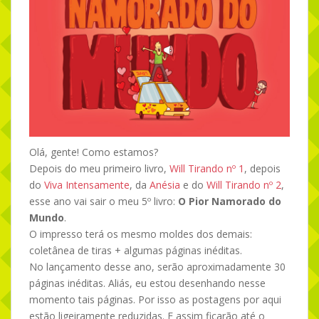
Olá, gente! Como estamos?
Depois do meu primeiro livro,
Will Tirando nº 1
, depois
do
Viva Intensamente
, da
Anésia
e do
Will Tirando nº 2
,
esse ano vai sair o meu 5º livro:
O Pior Namorado do
Mundo
.
O impresso terá os mesmo moldes dos demais:
coletânea de tiras + algumas páginas inéditas.
No lançamento desse ano, serão aproximadamente 30
páginas inéditas. Aliás, eu estou desenhando nesse
momento tais páginas. Por isso as postagens por aqui
estão ligeiramente reduzidas. E assim ficarão até o