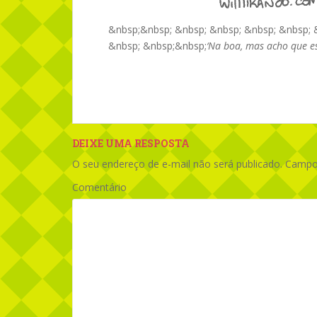
&nbsp;&nbsp; &nbsp; &nbsp; &nbsp; &nbsp; 
&nbsp; &nbsp;&nbsp;
‘Na boa, mas acho que ess
DEIXE UMA RESPOSTA
O seu endereço de e-mail não será publicado.
Campos
Comentário