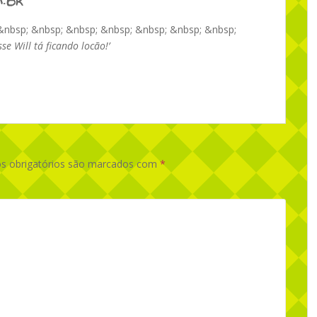
&nbsp; &nbsp; &nbsp; &nbsp; &nbsp; &nbsp; &nbsp;
e Will tá ficando locão!’
 obrigatórios são marcados com
*