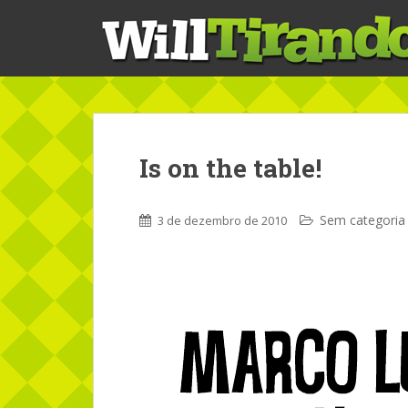
S
k
i
p
t
o
m
a
Is on the table!
i
n
c
Sem categoria
3 de dezembro de 2010
o
n
t
e
n
t