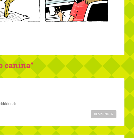
o canina
”
kkkkkkkk
RESPONDER