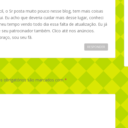
ícil, o Sr posta muito pouco nesse blog, tem mais coisas
i. Eu acho que deveria cuidar mais desse lugar, conheci
meu tempo vendo todo dia essa falta de atualização. Eu já
 seu patrocinador também. Clico até nos anúncios.
raço, sou seu fã.
RESPONDER
 obrigatórios são marcados com
*