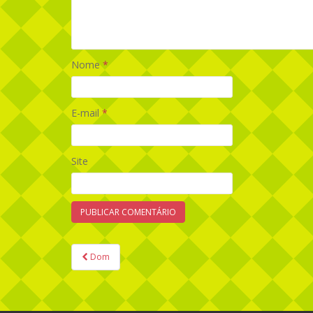
Nome
*
E-mail
*
Site
Dom
Navegação de Post