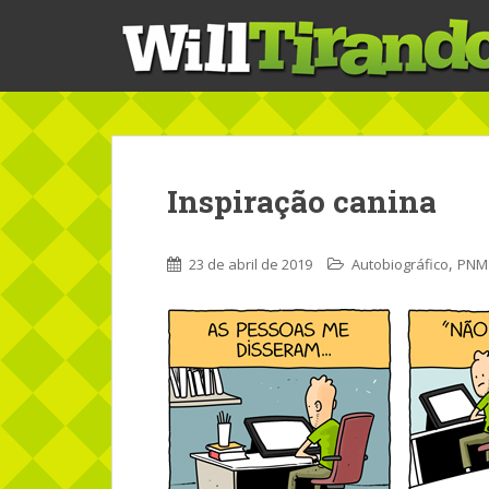
S
k
i
p
t
o
m
a
Inspiração canina
i
n
c
,
23 de abril de 2019
Autobiográfico
PNM
o
n
t
e
n
t