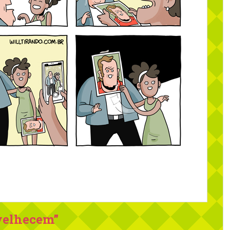
velhecem
”