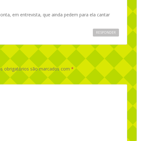
onta, em entrevista, que ainda pedem para ela cantar
RESPONDER
 obrigatórios são marcados com
*