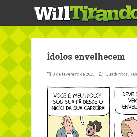
S
k
i
p
t
o
m
a
Ídolos envelhecem
i
n
c
,
3 de fevereiro de 2025
Quadrinhos
Tel
o
n
t
e
n
t