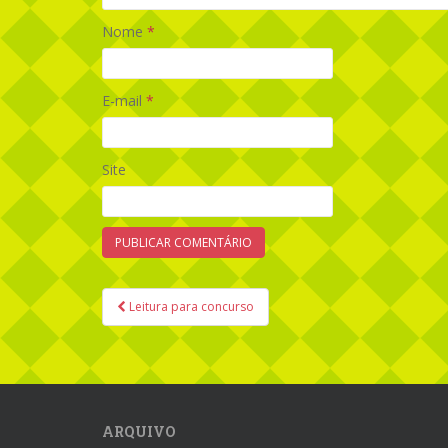
Nome
*
E-mail
*
Site
Leitura para concurso
Navegação de Post
ARQUIVO