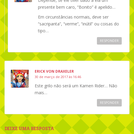
Depende, se ele tiver dado à ela um
presente bem caro, “Bonito” é apelido…
Em circunstâncias normais, deve ser
“sacripanta”, “verme”, “inútil” ou coisas do
tipo…
RESPONDER
ERICK VON DRAXELER
30 de março de 2017 às 16:46
Este grilo não será um Kamen Rider… Não
mais…
RESPONDER
DEIXE UMA RESPOSTA