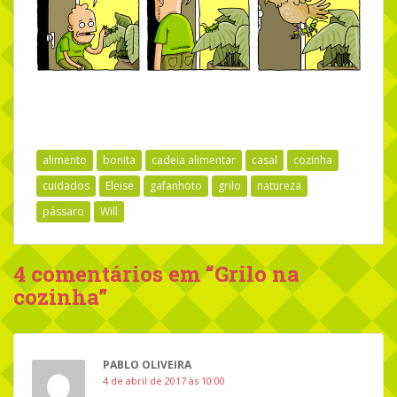
alimento
bonita
cadeia alimentar
casal
cozinha
cuidados
Eleise
gafanhoto
grilo
natureza
pássaro
Will
4 comentários em “
Grilo na
cozinha
”
PABLO OLIVEIRA
4 de abril de 2017 às 10:00