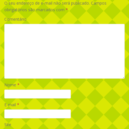
O seu endereço de e-mail não será publicado.
Campos
obrigatórios são marcados com
*
Comentário
Nome
*
E-mail
*
Site