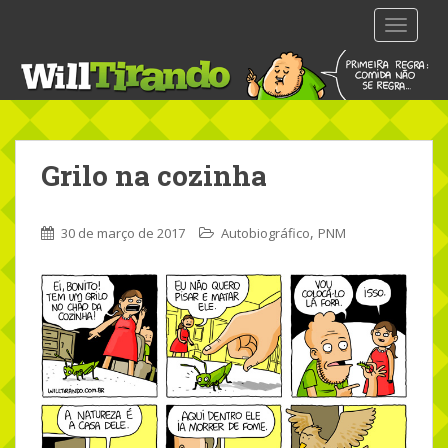
S
TOGGLE
k
i
p
t
o
m
Grilo na cozinha
a
i
n
,
30 de março de 2017
Autobiográfico
PNM
c
o
n
t
e
n
t