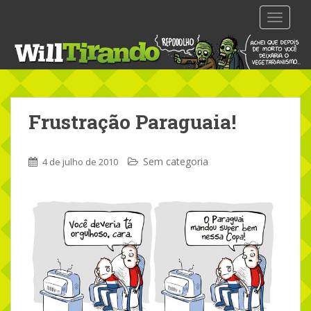
S
TOGGLE
k
i
p
t
o
m
Frustração Paraguaia!
a
i
n
Sem categoria
4 de julho de 2010
c
o
n
t
e
n
t