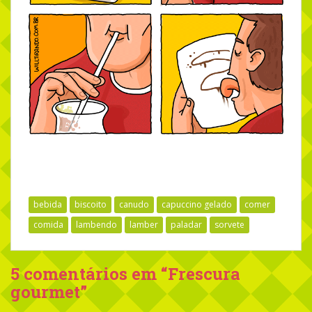
bebida
biscoito
canudo
capuccino gelado
comer
comida
lambendo
lamber
paladar
sorvete
5 comentários em “
Frescura
gourmet
”