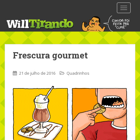
S
TOGGLE
k
i
p
t
o
m
Frescura gourmet
a
i
n
21 de julho de 2016
Quadrinhos
c
o
n
t
e
n
t